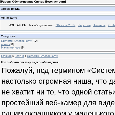
[
Ремонт Обслуживание Систем Безопасности
]
Форма входа
Меню сайта
МОНТАЖ СБ
Тех обслуживание
Объекты 2010г
Лицензии
Контакты
On-li
Categories
Системы Безопасности
[22]
нормы
[0]
Манипуляторы
[5]
Главная
»
Статьи
»
Системы Безопасности
Как выбрать систему видеонаблюдения
Пожалуй, под термином «Систе
настолько огромная ниша, что д
не хватит ни то, что одной стать
простейший веб-камер для виде
одним охранником у маленького 