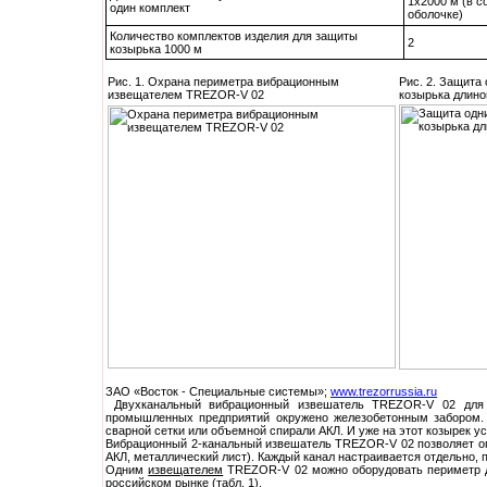
1х2000 м (в 
один комплект
оболочке)
Количество комплектов изделия для защиты
2
козырька 1000 м
Рис. 1. Охрана периметра вибрационным
Рис. 2. Защит
извещателем TREZOR-V 02
козырька длино
ЗАО «Восток - Специальные системы»;
www.trezorrussia.ru
Двухканальный вибрационный извешатель TREZOR-V 02 для б
промышленных предприятий окружено железобетонным забором.
сварной сетки или объемной спирали АКЛ. И уже на этот козырек у
Вибрационный 2-канальный извешатель TREZOR-V 02 позволяет опт
АКЛ, металлический лист). Каждый канал настраивается отдельно, 
Одним
извещателем
TREZOR-V 02 можно оборудовать периметр д
российском рынке (табл. 1).