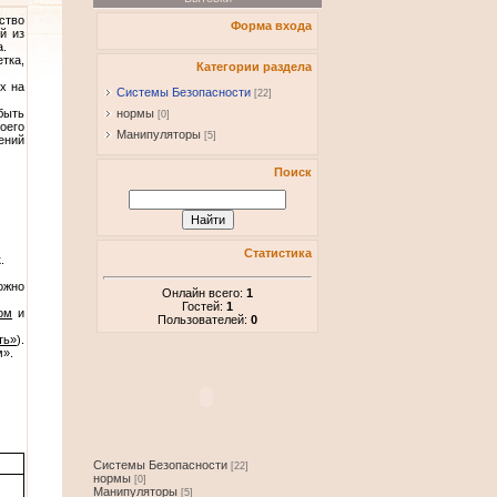
ство
Форма входа
й из
а.
тка,
Категории раздела
х на
Системы Безопасности
[22]
быть
нормы
[0]
оего
Манипуляторы
[5]
ений
Поиск
Статистика
.
ожно
Онлайн всего:
1
Гостей:
1
ом
и
Пользователей:
0
ть»
).
м».
Системы Безопасности
[22]
нормы
[0]
Манипуляторы
[5]