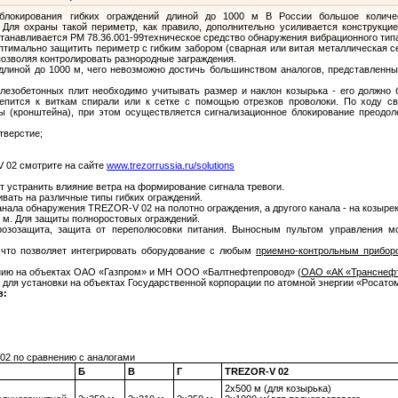
локирования гибких ограждений длиной до 1000 м В России большое количе
 Для охраны такой
периметр
, как правило, дополнительно усиливается конструкцие
станавливается
РМ 78.36.001-99
техническое средство обнаружения вибрационного тип
имально защитить периметр с гибким забором (сварная или витая металлическая се
позволяя контролировать разнородные заграждения.
линой до 1000 м, чего невозможно достичь большинством аналогов, представленны
лезобетонных плит необходимо учитывать размер и наклон козырька - его должно 
епится к виткам спирали или к сетке с помощью отрезков проволоки. По ходу св
ы (кронштейна), при этом осуществляется сигнализационное блокирование преодол
тверстие;
 02 смотрите на сайте
www.trezorrussia.ru/solutions
т устранить влияние ветра на формирование сигнала тревоги.
вать на различные типы гибких ограждений.
нала обнаружения TREZOR-V 02 на полотно ограждения, а другого канала - на козырек
 м. Для защиты полноростовых ограждений.
розозащита
, защита от переполюсовки питания. Выносным пультом управления м
, что позволяет интегрировать оборудование с любым
приемно-контрольным прибор
ию на объектах ОАО «Газпром» и МН ООО «Балтнефтепровод» (
ОАО «АК «Транснеф
 для установки на объектах Государственной корпорации по атомной энергии «Росато
в:
02 по сравнению с аналогами
Б
В
Г
TREZOR-V 02
2х500 м (для козырька)