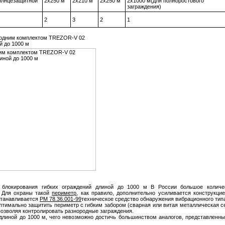
солнцезащитной
2х250 м
2х210 м
2х250 м
2х1000 м(для полноростового
заграждения)
2
3
2
1
а одним комплектом TREZOR-V 02
й до 1000 м
локирования гибких ограждений длиной до 1000 м В России большое количе
 Для охраны такой
периметр
, как правило, дополнительно усиливается конструкцие
станавливается
РМ 78.36.001-99
техническое средство обнаружения вибрационного тип
имально защитить периметр с гибким забором (сварная или витая металлическая се
позволяя контролировать разнородные заграждения.
линой до 1000 м, чего невозможно достичь большинством аналогов, представленны