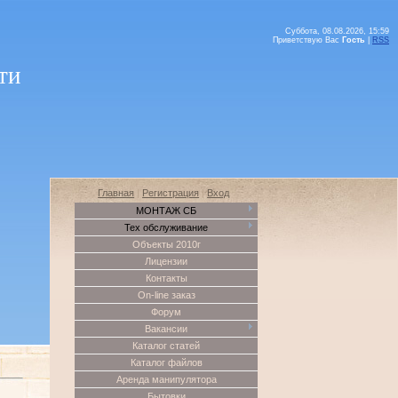
Суббота, 08.08.2026, 15:59
Приветствую Вас
Гость
|
RSS
ти
Главная
|
Регистрация
|
Вход
МОНТАЖ СБ
Тех обслуживание
Объекты 2010г
Лицензии
Контакты
On-line заказ
Форум
Вакансии
Каталог статей
Каталог файлов
Аренда манипулятора
Бытовки