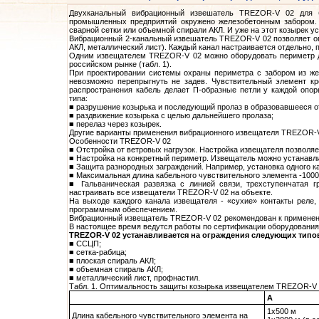
Двухканальный вибрационный извешатель TREZOR-V 02 для б
промышленных предприятий окружено железобетонным забором.
сварной сетки или объемной спирали АКЛ. И уже на этот козырек у
Вибрационный 2-канальный извешатель TREZOR-V 02 позволяет опт
АКЛ, металлический лист). Каждый канал настраивается отдельно, 
Одним
извещателем
TREZOR-V 02 можно оборудовать периметр д
российском рынке (табл. 1).
При проектировании
системы охраны
периметра с забором из же
невозможно перепрыгнуть не задев. Чувствительный элемент кр
распространения кабель делает П-образные петли у каждой опор
типа:
■ разрушение козырька и последующий пролаз в образовавшееся о
■ раздвижение козырька с целью дальнейшего пролаза;
■ перелаз через козырек.
Другие варианты применения вибрационного извещателя TREZOR-V
Особенности TREZOR-V 02
■ Отстройка от ветровых нагрузок. Настройка извещателя позволяе
■ Настройка на конкретный периметр. Извещатель можно устанавли
■ Защита разнородных заграждений. Например, установка одного ка
■ Максимальная длина кабельного чувствительного элемента -1000
■ Гальваническая развязка с линией связи, трехступенчатая
г
настраивать все извещатели TREZOR-V 02 на объекте.
На выходе каждого канала
извещателя
- «сухие» контакты реле
программным обеспечением.
Вибрационный извещатель TREZOR-V 02 рекомендован к применен
В настоящее время ведутся работы по
сертификации
оборудования
TREZOR-V 02 устанавливается на ограждения следующих типо
■ ССЦП;
■ сетка-рабица;
■ плоская спираль АКЛ;
■ объемная спираль АКЛ;
■ металлический лист, профнастил.
Табл. 1. Оптимальность защиты козырька извещателем TREZOR-V 
A
1х500 м
Длина кабельного чувствительного элемента на