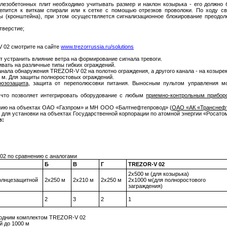
лезобетонных плит необходимо учитывать размер и наклон козырька - его должно 
епится к виткам спирали или к сетке с помощью отрезков проволоки. По ходу св
ы (кронштейна), при этом осуществляется сигнализационное блокирование преодол
тверстие;
 02 смотрите на сайте
www.trezorrussia.ru/solutions
т устранить влияние ветра на формирование сигнала тревоги.
вать на различные типы гибких ограждений.
нала обнаружения TREZOR-V 02 на полотно ограждения, а другого канала - на козырек
 м. Для защиты полноростовых ограждений.
розозащита
, защита от переполюсовки питания. Выносным пультом управления м
, что позволяет интегрировать оборудование с любым
приемно-контрольным прибор
ию на объектах ОАО «Газпром» и МН ООО «Балтнефтепровод» (
ОАО «АК «Транснеф
 для установки на объектах Государственной корпорации по атомной энергии «Росато
в:
02 по сравнению с аналогами
Б
В
Г
TREZOR-V 02
2х500 м (для козырька)
солнцезащитной
2х250 м
2х210 м
2х250 м
2х1000 м(для полноростового
заграждения)
2
3
2
1
а одним комплектом TREZOR-V 02
й до 1000 м