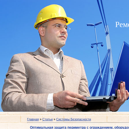
Рем
Главная
»
Статьи
»
Системы Безопасности
Оптимальная защита периметра с ограждением, оборуд