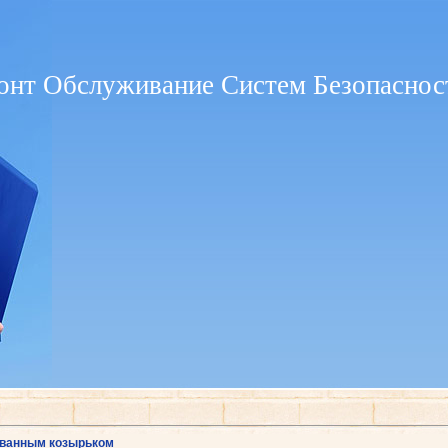
онт Обслуживание Систем Безопаснос
ованным козырьком