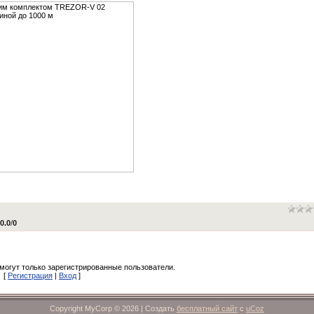
:
0.0
/
0
могут только зарегистрированные пользователи.
[
Регистрация
|
Вход
]
Copyright MyCorp © 2026
|
Создать
бесплатный сайт
с
uCoz