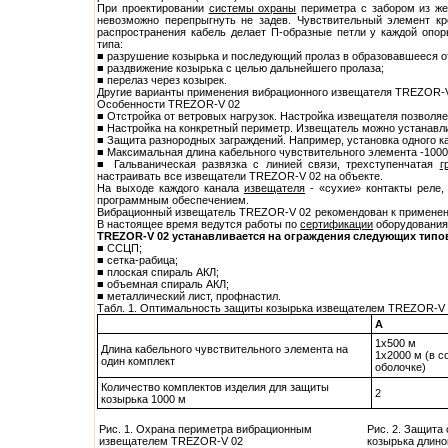
При проектировании
системы охраны
периметра с забором из же
невозможно перепрыгнуть не задев. Чувствительный элемент кр
распространения кабель делает П-образные петли у каждой опор
типа:
■ разрушение козырька и последующий пролаз в образовавшееся о
■ раздвижение козырька с целью дальнейшего пролаза;
■ перелаз через козырек.
Другие варианты применения вибрационного извещателя TREZOR-V
Особенности TREZOR-V 02
■ Отстройка от ветровых нагрузок. Настройка извещателя позволяе
■ Настройка на конкретный периметр. Извещатель можно устанавли
■ Защита разнородных заграждений. Например, установка одного ка
■ Максимальная длина кабельного чувствительного элемента -1000
■ Гальваническая развязка с линией связи, трехступенчатая
г
настраивать все извещатели TREZOR-V 02 на объекте.
На выходе каждого канала
извещателя
- «сухие» контакты реле
программным обеспечением.
Вибрационный извещатель TREZOR-V 02 рекомендован к применен
В настоящее время ведутся работы по
сертификации
оборудования
TREZOR-V 02 устанавливается на ограждения следующих типо
■ ССЦП;
■ сетка-рабица;
■ плоская спираль АКЛ;
■ объемная спираль АКЛ;
■ металлический лист, профнастил.
Табл. 1. Оптимальность защиты козырька извещателем TREZOR-V 
A
1х500 м
Длина кабельного чувствительного элемента на
1х2000 м (в 
один комплект
оболочке)
Количество комплектов изделия для защиты
2
козырька 1000 м
Рис. 1. Охрана периметра вибрационным
Рис. 2. Защит
извещателем TREZOR-V 02
козырька длино